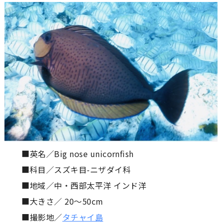
■英名／Big nose unicornfish
■科目／スズキ目-ニザダイ科
■地域／中・西部太平洋 インド洋
■大きさ／ 20〜50cm
■撮影地／
タチャイ島