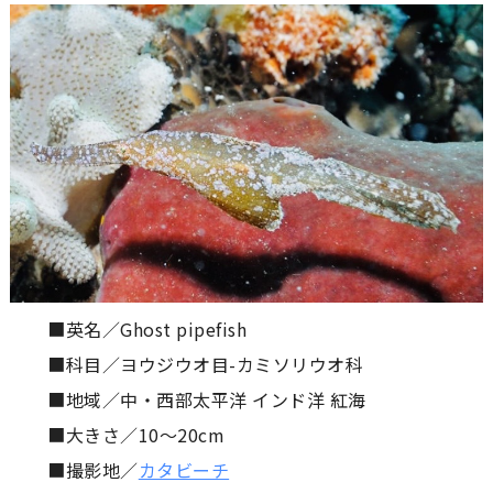
■英名／Ghost pipefish
■科目／ヨウジウオ目-カミソリウオ科
■地域／中・西部太平洋 インド洋 紅海
■大きさ／10〜20cm
■撮影地／
カタビーチ