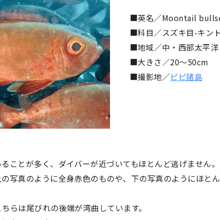
■英名／Moontail bulls
■科目／スズキ目-キン
■地域／中・西部太平洋 
■大きさ／20〜50cm
■撮影地／
ピピ諸島
いることが多く、ダイバーが近づいてもほとんど逃げません。
上の写真のように全身赤色のものや、下の写真のようにほと
こちらは尾びれの後端が湾曲しています。