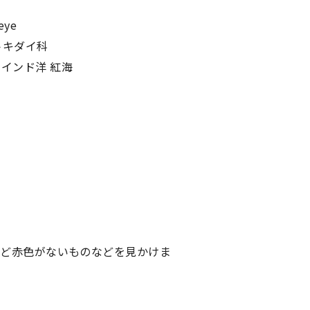
eye
トキダイ科
インド洋 紅海
んど赤色がないものなどを見かけま