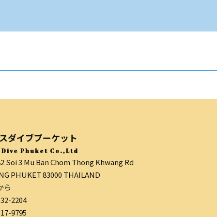
スダイブプーケット
 Dive Phuket Co.,Ltd
82 Soi 3 Mu Ban Chom Thong Khwang Rd
G PHUKET 83000 THAILAND
から
332-2204
017-9795