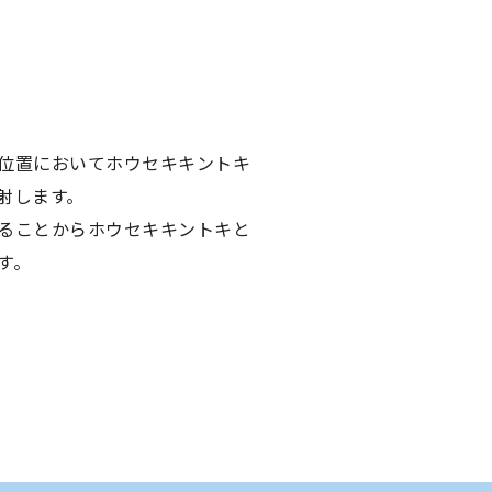
位置においてホウセキキントキ
射します。
ることからホウセキキントキと
す。