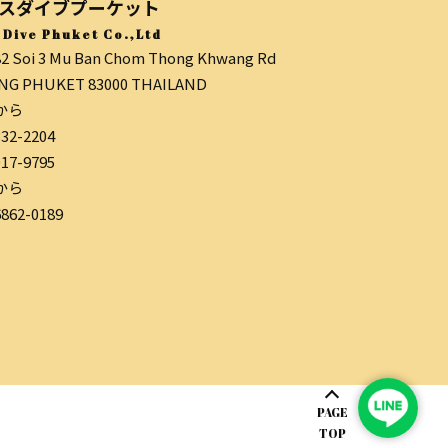
スダイブプーケット
 Dive Phuket Co.,Ltd
82 Soi 3 Mu Ban Chom Thong Khwang Rd
G PHUKET 83000 THAILAND
から
332-2204
017-9795
から
6862-0189
PAGE
TOP