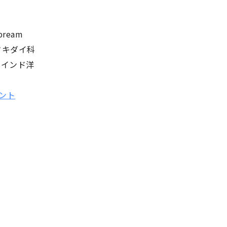
bream
フキダイ科
 インド洋
ント