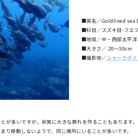
■英名／Goldlined sea 
■科目／スズキ目-フエ
■地域／中・西部太平洋
■大きさ／ 20〜50cm
■撮影地／
シャークポイ
ことが多いですが、非常に大きな群れを作ることもあります。
あまり移動しないようで、同じ場所にいることが多いです。