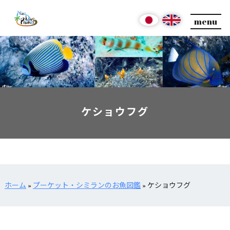
menu
ケショウフグ
ホーム
»
プーケット・シミランのお魚図鑑
»
ケショウフグ