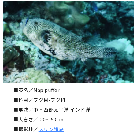
■英名／Map puffer
■科目／フグ目-フグ科
■地域／中・西部太平洋 インド洋
■大きさ／ 20〜50cm
■撮影地／
スリン諸島