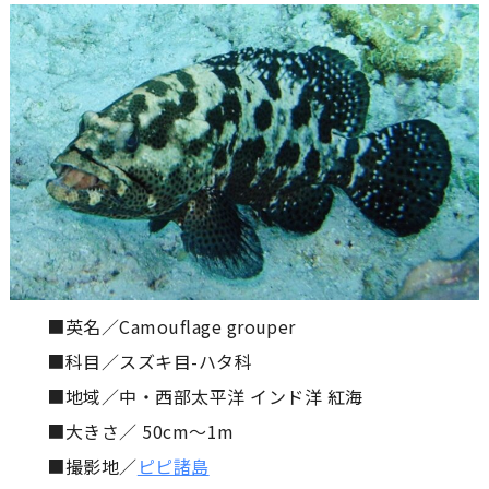
■英名／Camouflage grouper
■科目／スズキ目-ハタ科
■地域／中・西部太平洋 インド洋 紅海
■大きさ／ 50cm〜1m
■撮影地／
ピピ諸島