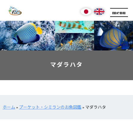
menu
マダラハタ
ホーム
»
プーケット・シミランのお魚図鑑
»
マダラハタ