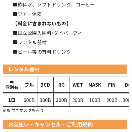
■飲料水、ソフトドリンク、コーヒー
■ツアー保険
【料金に含まれないもの】
■国立公園入園料/ダイバーフィー
■レンタル器材
■ビール等の有料ドリンク
レンタル器材
➡
フル
BCD
RG
WET
MASK
FIN
DC
個別有
600B
300B
300B
200B
100B
200B
300
1日
※度付きマスクも有り
お支払い・キャンセル・ご利用規約