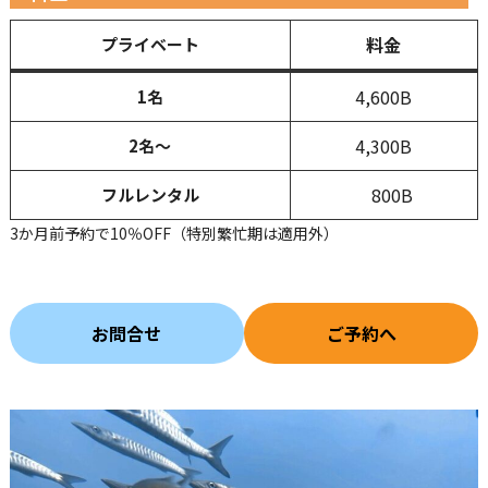
料金
プライベート
4,600B
1名
4,300B
2名
～
800B
フルレンタル
3か月前予約で10％OFF（特別繁忙期は適用外）
お問合せ
ご予約へ