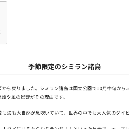
に
季節限定のシミラン諸島
ズから戻りました。シミラン諸島は国立公園で10月中旬から
保護や風の影響がその理由です。
陸も海も大自然が息吹いていて、世界の中でも大人気のダイ
！！タイにいるならシミランだ！！といった具合で、オープ