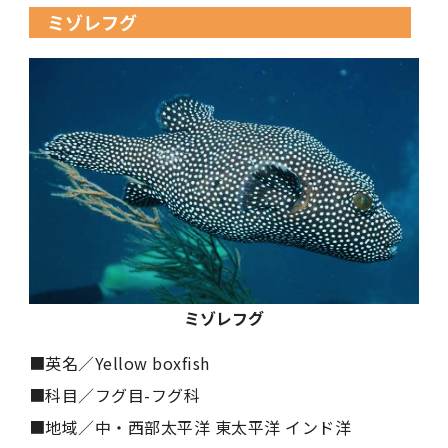
ミゾレフグ
ミゾレフグ
■英名／Yellow boxfish
■科目／フグ目-フグ科
■地域／中・西部太平洋 東太平洋 インド洋