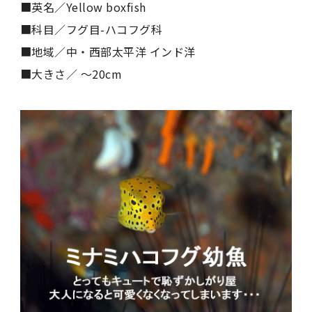
■英名／Yellow boxfish
■科目／フグ目-ハコフグ科
■地域／中・西部太平洋 インド洋
■大きさ／ 〜20cm