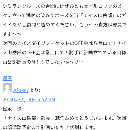
シミランクルーズの合間にはぜひともセイルロックのピー
クに立って満面の笑みでポーズを当「ナイス山岳部」のガ
イドあかし顧問と極めてください、もう～～貴方は部員で
すよ～～
次回のナイスダイブプーケットのOFF会は八重山で！ナイ
ス山岳部のOFF会は富士山で！勝手に計画立てている自称
山岳部部長のM！！でした(｡･ω･｡)ﾉ♡
返信
akashi
より:
2024年3月14日 5:52 PM
松永 様
「ナイス山岳部、部長」就任おめでとうございます。次回
の部活動予定まで計画いただき感謝します。