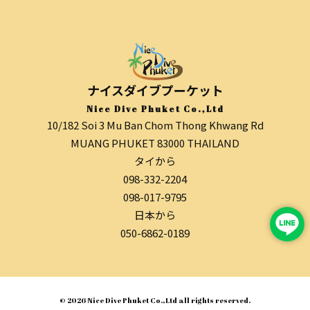
ナイスダイブプーケット
Nice Dive Phuket Co.,Ltd
10/182 Soi 3 Mu Ban Chom Thong Khwang Rd
MUANG PHUKET 83000 THAILAND
タイから
098-332-2204
098-017-9795
日本から
050-6862-0189
© 2026 Nice Dive Phuket Co.,Ltd all rights reserved.