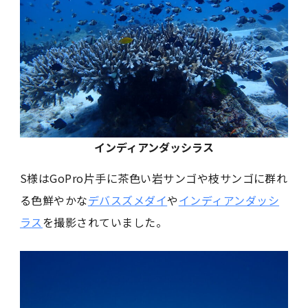
インディアンダッシラス
S様はGoPro片手に茶色い岩サンゴや枝サンゴに群れ
る色鮮やかな
デバスズメダイ
や
インディアンダッシ
ラス
を撮影されていました。