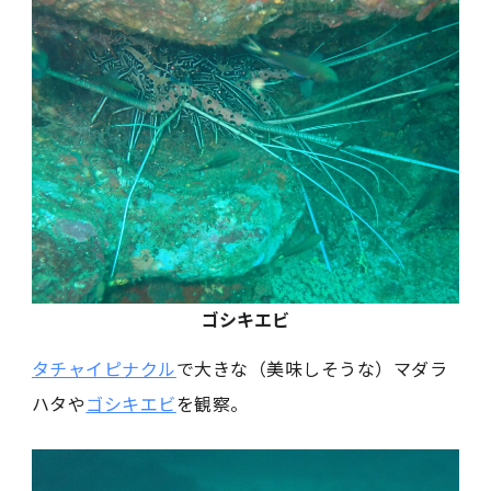
ゴシキエビ
タチャイピナクル
で大きな（美味しそうな）マダラ
ハタや
ゴシキエビ
を観察。