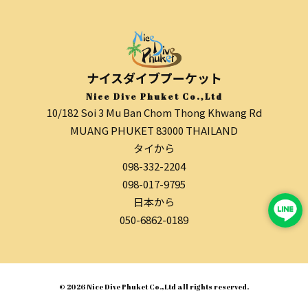
ナイスダイブプーケット
Nice Dive Phuket Co.,Ltd
10/182 Soi 3 Mu Ban Chom Thong Khwang Rd
MUANG PHUKET 83000 THAILAND
タイから
098-332-2204
098-017-9795
日本から
050-6862-0189
© 2026 Nice Dive Phuket Co.,Ltd all rights reserved.