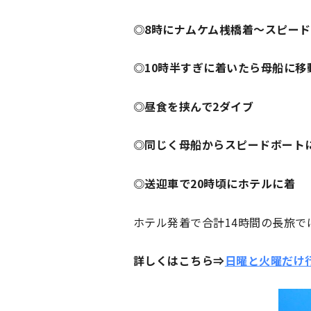
◎8時にナムケム桟橋着～スピー
◎10時半すぎに着いたら母船に移
◎昼食を挟んで2ダイブ
◎同じく母船からスピードボート
◎送迎車で20時頃にホテルに着
ホテル発着で合計14時間の長旅
詳しくはこちら⇒
日曜と火曜だけ