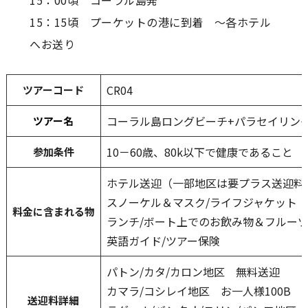
15：00頃 コーラル島発
15：15頃 プーケットの港に到着 ～各ホテル
へお送り
CR04
ツアーコード
コーラル島ロングビーチ+パラセイリン
ツアー名
10－60歳、80k以下で健康であること
参加条件
ホテル送迎（一部地区は要プラス送迎料
スノーケル＆マスク/ライフジャケット
料金に含まれる
物
ランチ/ボート上でのお飲み物＆フルー
英語ガイド/ツアー保険
パトン/カタ/カロン地区 無料送迎
カマラ/コシレイ地区 お一人様100B
送迎料詳細