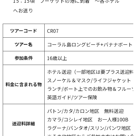
15：15頃 プーケットの港に到着 ～各ホテル
へお送り
CR07
ツアーコード
コーラル島ロングビーチ+バナナボート
ツアー名
16歳以上
参加条件
ホテル送迎（一部地区は要プラス送迎料
スノーケル＆マスク/ライフジャケット
料金に含まれる
物
ランチ/ボート上でのお飲み物＆フルー
英語ガイド/ツアー保険
パトン/カタ/カロン地区 無料送迎
カマラ/コシレイ地区 お一人様100B
送迎料詳細
ラグーナ/バンタオ/スリン/パンワ地区 