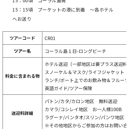
15：00頃 コーラル島発
15：15頃 プーケットの港に到着 ～各ホテル
へお送り
CR01
ツアーコード
コーラル島１日-ロングビーチ
ツアー名
ホテル送迎（一部地区は要プラス送迎料
スノーケル＆マスク/ライフジャケット
料金に含まれる
物
ランチ/ボート上でのお飲み物＆フルー
英語ガイド/ツアー保険
パトン/カタ/カロン地区 無料送迎
カマラ/コシレイ地区 お一人様100B
送迎料詳細
ラグーナ/バンタオ/スリン/パンワ地区 
※その他地区からご参加の方はお問い合