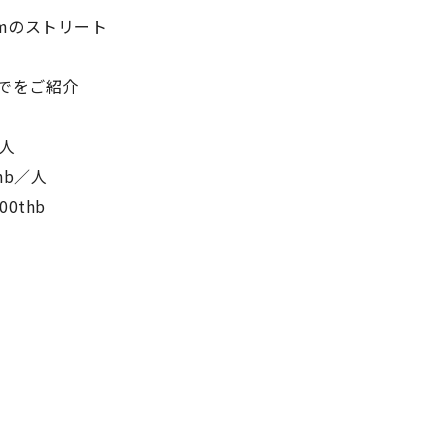
mのストリート
でをご紹介
／人
thb／人
00thb