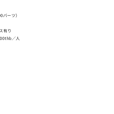
00バーツ）
ス有り
000thb／人