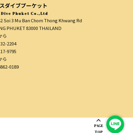
スダイブプーケット
 Dive Phuket Co.,Ltd
82 Soi 3 Mu Ban Chom Thong Khwang Rd
G PHUKET 83000 THAILAND
から
332-2204
017-9795
から
6862-0189
PAGE
TOP