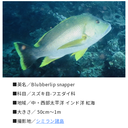
■英名／Blubberlip snapper
■科目／スズキ目-フエダイ科
■地域／中・西部太平洋 インド洋 紅海
■大きさ／ 50cm〜1m
■撮影地／
シミラン諸島