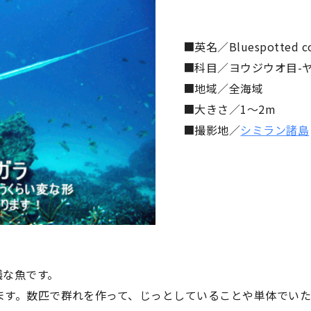
■英名／Bluespotted cor
■科目／ヨウジウオ目-
■地域／全海域
■大きさ／1〜2m
■撮影地／
シミラン諸島
議な魚です。
ります。数匹で群れを作って、じっとしていることや単体でい