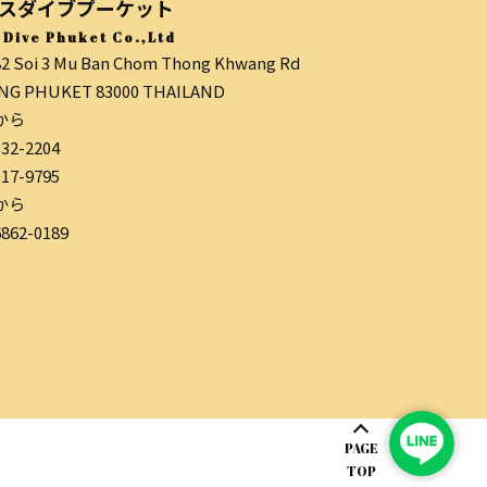
スダイブプーケット
 Dive Phuket Co.,Ltd
82 Soi 3 Mu Ban Chom Thong Khwang Rd
G PHUKET 83000 THAILAND
から
332-2204
017-9795
から
6862-0189
PAGE
TOP