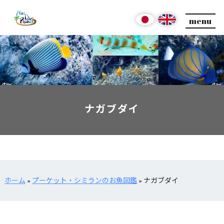
menu
ナガブダイ
ホーム
»
プーケット・シミランのお魚図鑑
»
ナガブダイ