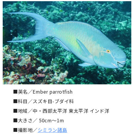
■英名／Ember parrotfish
■科目／スズキ目-ブダイ科
■地域／中・西部太平洋 東太平洋 インド洋
■大きさ／ 50cm〜1m
■撮影地／
シミラン諸島