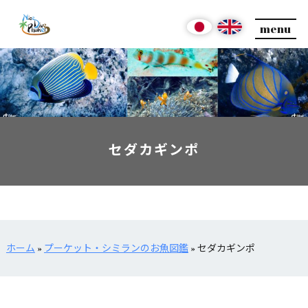
menu
セダカギンポ
ホーム
»
プーケット・シミランのお魚図鑑
»
セダカギンポ