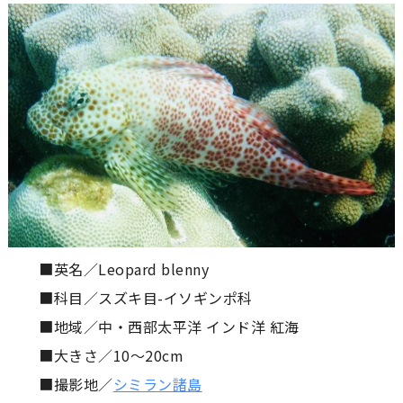
■英名／Leopard blenny
■科目／スズキ目-イソギンポ科
■地域／中・西部太平洋 インド洋 紅海
■大きさ／10〜20cm
■撮影地／
シミラン諸島