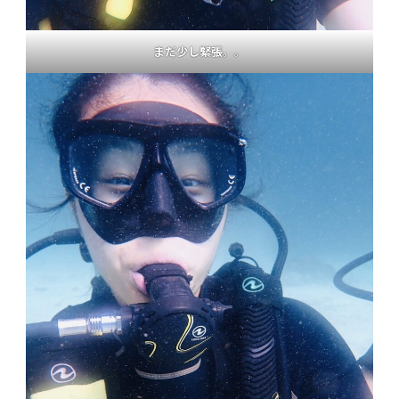
まだ少し緊張
。。