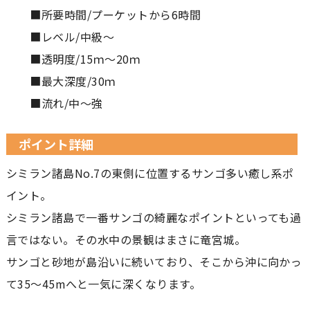
■所要時間/プーケットから6時間
■レベル/中級～
■透明度/15ｍ～20ｍ
■最大深度/30ｍ
■流れ/中～強
ポイント詳細
シミラン諸島No.7の東側に位置するサンゴ多い癒し系ポ
イント。
シミラン諸島で一番サンゴの綺麗なポイントといっても過
言ではない。その水中の景観はまさに竜宮城。
サンゴと砂地が島沿いに続いており、そこから沖に向かっ
て35～45mへと一気に深くなります。