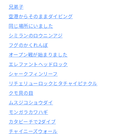
兄弟子
空港からそのままダイビング
同じ場所にいました
シミランのロウニンアジ
フグのかくれんぼ
オープン戦が始まりました
エレファントヘッドロック
シャークフィンリーフ
リチェリューロックとタチャイピナクル
クモ貝の目
ムスジコショウダイ
モンガラカワハギ
カタビーチで2ダイブ
チャイニーズウォール