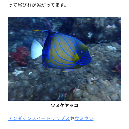
って尾びれが尖がってます。
ワヌケヤッコ
アンダマンスイートリップス
や
ウミウシ
。