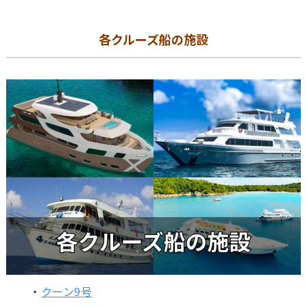
各クルーズ船の施設
・
クーン9号