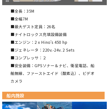
■全長：35M
■全幅7M
■最大ゲスト定員：26名
■ナイトロックス充填設備装備
■エンジン：2 x Hino’s 450 hp
■ジェネレータ：220v.-24v. 2 Sets
■コンプレッサ：２
■安全装備：GPSソナー＆ナビ、衛星電話、船
舶無線、ファーストエイド（酸素込）、ビデオ
カメラ
船内施設