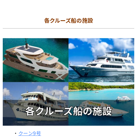
各クルーズ船の施設
・
クーン9号