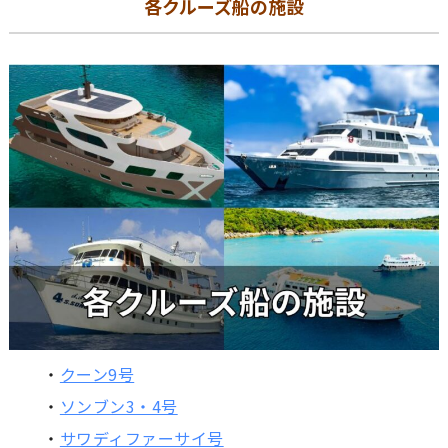
各クルーズ船の施設
・
クーン9号
・
ソンブン3・4号
・
サワディファーサイ号