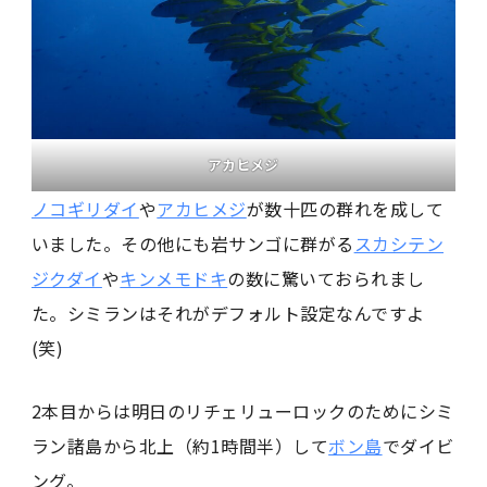
アカヒメジ
ノコギリダイ
や
アカヒメジ
が数十匹の群れを成して
いました。その他にも岩サンゴに群がる
スカシテン
ジクダイ
や
キンメモドキ
の数に驚いておられまし
た。シミランはそれがデフォルト設定なんですよ
(笑)
2本目からは明日のリチェリューロックのためにシミ
ラン諸島から北上（約1時間半）して
ボン島
でダイビ
ング。