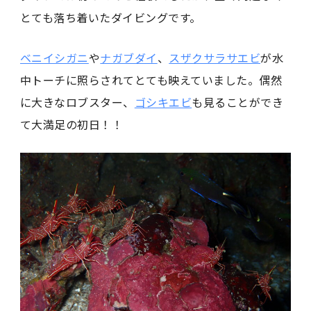
とても落ち着いたダイビングです。
ベニイシガニ
や
ナガブダイ
、
スザクサラサエビ
が水
中トーチに照らされてとても映えていました。偶然
に大きなロブスター、
ゴシキエビ
も見ることができ
て大満足の初日！！