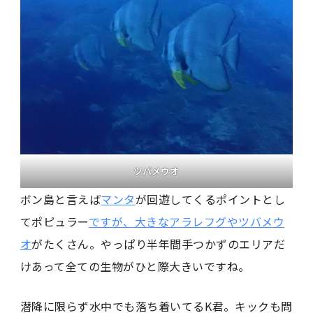
ツバメウオ
ボン島と言えば
マンタ
が回遊してくるポイントとし
てポピュラー
ですが、大きなアラレフグやツバメウ
オ
がたくさん。やっぱり半年間手つかずのエリアだ
けあって全ての生物がひと際大きいですね。
潜降に限らず水中でも落ち着いてるK君。キックも問