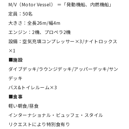
M/V（Motor Vessel） ＝「発動機船、内燃機船」
定員：50名
大きさ：全長26m/幅4m
エンジン：2機、プロペラ2機
設備：空気充填コンプレッサー×3/ナイトロックス
×1
■
施設
ダイブデッキ/ラウンジデッキ/アッパーデッキ/サン
デッキ
バス&トイレルーム×3
■
食事
軽い朝食/昼食
インターナショナル・ビュッフェ・スタイル
リクエストにより特別食有り