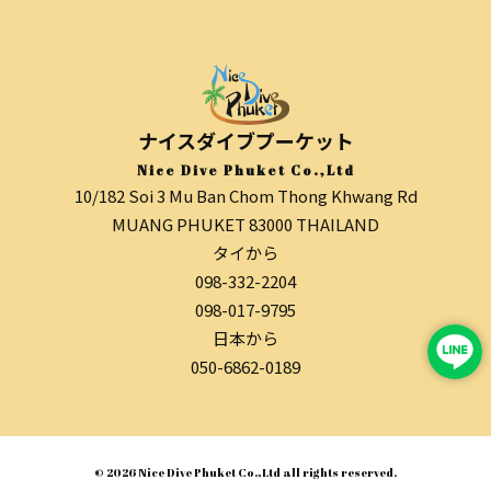
ナイスダイブプーケット
Nice Dive Phuket Co.,Ltd
10/182 Soi 3 Mu Ban Chom Thong Khwang Rd
MUANG PHUKET 83000 THAILAND
タイから
098-332-2204
098-017-9795
日本から
050-6862-0189
© 2026 Nice Dive Phuket Co.,Ltd all rights reserved.